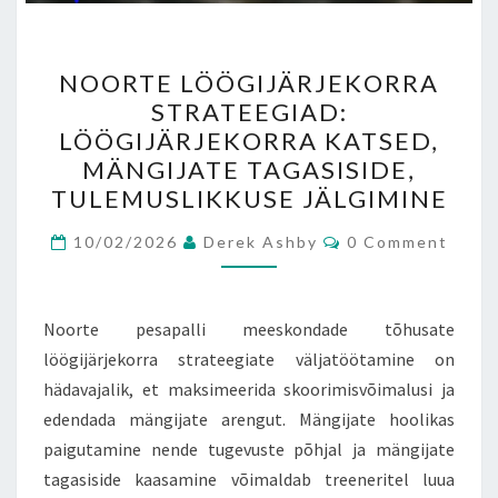
NOORTE
NOORTE LÖÖGIJÄRJEKORRA
LÖÖGIJÄRJEKORRA
STRATEEGIAD:
STRATEEGIAD:
LÖÖGIJÄRJEKORRA KATSED,
LÖÖGIJÄRJEKORRA
MÄNGIJATE TAGASISIDE,
KATSED,
TULEMUSLIKKUSE JÄLGIMINE
MÄNGIJATE
Comments
TAGASISIDE,
10/02/2026
Derek Ashby
0 Comment
TULEMUSLIKKUSE
JÄLGIMINE
Noorte pesapalli meeskondade tõhusate
löögijärjekorra strateegiate väljatöötamine on
hädavajalik, et maksimeerida skoorimisvõimalusi ja
edendada mängijate arengut. Mängijate hoolikas
paigutamine nende tugevuste põhjal ja mängijate
tagasiside kaasamine võimaldab treeneritel luua