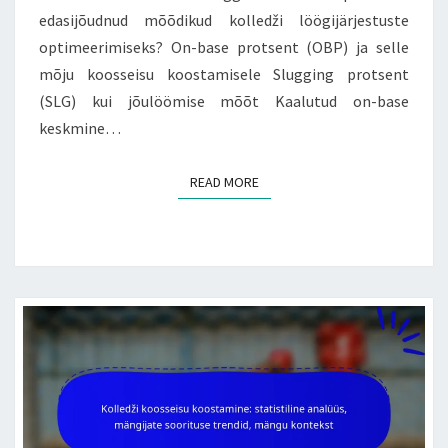
edasijõudnud mõõdikud kolledži löögijärjestuste
optimeerimiseks? On-base protsent (OBP) ja selle
mõju koosseisu koostamisele Slugging protsent
(SLG) kui jõulöömise mõõt Kaalutud on-base
keskmine…
READ MORE
READ MORE