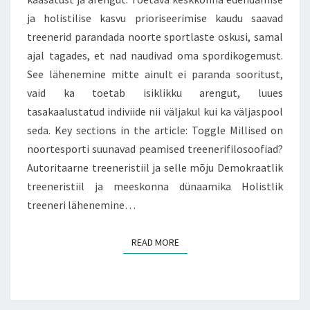
ja holistilise kasvu prioriseerimise kaudu saavad
treenerid parandada noorte sportlaste oskusi, samal
ajal tagades, et nad naudivad oma spordikogemust.
See lähenemine mitte ainult ei paranda sooritust,
vaid ka toetab isiklikku arengut, luues
tasakaalustatud indiviide nii väljakul kui ka väljaspool
seda. Key sections in the article: Toggle Millised on
noortesporti suunavad peamised treenerifilosoofiad?
Autoritaarne treeneristiil ja selle mõju Demokraatlik
treeneristiil ja meeskonna dünaamika Holistlik
treeneri lähenemine…
READ MORE
READ MORE