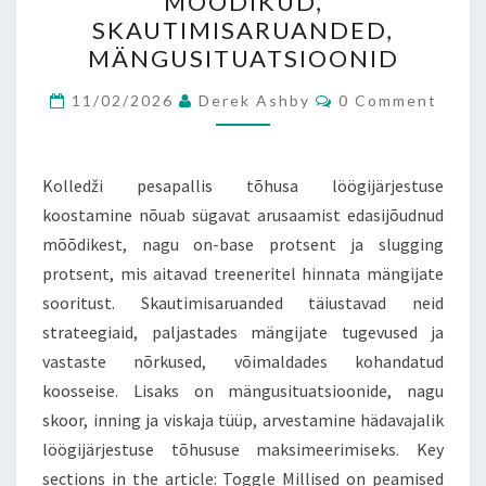
MÕÕDIKUD,
TÄIENDAVAD
SKAUTIMISARUANDED,
MÕÕDIKUD,
MÄNGUSITUATSIOONID
SKAUTIMISARUANDED,
Comments
MÄNGUSITUATSIOONID
11/02/2026
Derek Ashby
0 Comment
Kolledži pesapallis tõhusa löögijärjestuse
koostamine nõuab sügavat arusaamist edasijõudnud
mõõdikest, nagu on-base protsent ja slugging
protsent, mis aitavad treeneritel hinnata mängijate
sooritust. Skautimisaruanded täiustavad neid
strateegiaid, paljastades mängijate tugevused ja
vastaste nõrkused, võimaldades kohandatud
koosseise. Lisaks on mängusituatsioonide, nagu
skoor, inning ja viskaja tüüp, arvestamine hädavajalik
löögijärjestuse tõhususe maksimeerimiseks. Key
sections in the article: Toggle Millised on peamised