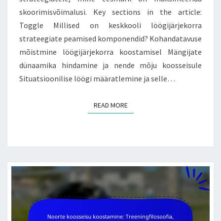
skoorimisvõimalusi. Key sections in the article:
Toggle Millised on keskkooli löögijärjekorra
strateegiate peamised komponendid? Kohandatavuse
mõistmine löögijärjekorra koostamisel Mängijate
dünaamika hindamine ja nende mõju koosseisule
Situatsioonilise löögi määratlemine ja selle…
READ MORE
READ MORE