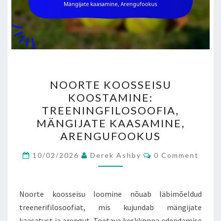
NOORTE
NOORTE KOOSSEISU
KOOSSEISU
KOOSTAMINE:
KOOSTAMINE:
TREENINGFILOSOOFIA,
TREENINGFILOSOOFIA,
MÄNGIJATE KAASAMINE,
MÄNGIJATE
ARENGUFOOKUS
KAASAMINE,
Comments
ARENGUFOOKUS
10/02/2026
Derek Ashby
0 Comment
Noorte koosseisu loomine nõuab läbimõeldud
treenerifilosoofiat, mis kujundab mängijate
kaasatust ja arengut. Toetava keskkonna edendamise