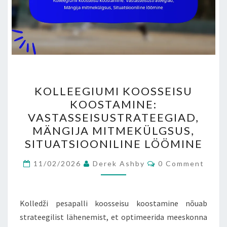
KOLLEEGIUMI
KOLLEEGIUMI KOOSSEISU
KOOSSEISU
KOOSTAMINE:
KOOSTAMINE:
VASTASSEISUSTRATEEGIAD,
VASTASSEISUSTRATEEGIA
MÄNGIJA MITMEKÜLGSUS,
MÄNGIJA
SITUATSIOONILINE LÖÖMINE
MITMEKÜLGSUS,
Comments
SITUATSIOONILINE
11/02/2026
Derek Ashby
0 Comment
LÖÖMINE
Kolledži pesapalli koosseisu koostamine nõuab
strateegilist lähenemist, et optimeerida meeskonna