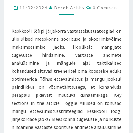
Comments
SOORITUS,
11/02/2026
Derek Ashby
0 Comment
TAKTIKALISED
KOHANDUSED
Keskkooli löögi järjekorra vastasseisustrateegiad on
üliolulised meeskonna soorituse ja skoorimisvõime
maksimeerimise jaoks. Hoolikalt mängijate
tugevuste hindamine, vastaste andmete
analüüsimine ja mängude ajal taktikalised
kohandused aitavad treeneritel oma koosseise eduks
optimeerida. Tõhus ettevalmistus ja mängu jooksul
paindlikkus on võtmetähtsusega, et kohanduda
pesapalli pidevalt muutuva dünaamikaga. Key
sections in the article: Toggle Millised on tõhusad
mängu ettevalmistusstrateegiad keskkooli löögi
järjekordade jaoks? Meeskonna tugevuste ja nõrkuste
hindamine Vastaste soorituse andmete analüüsimine