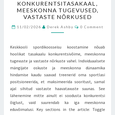
KONKURENTSITASAKAAL,
KONKURENTSITASAKAAL,
MEESKONNA TUGEVUSED,
MEESKONNA
VASTASTE NÕRKUSED
TUGEVUSED,
Comments
VASTASTE
11/02/2026
Derek Ashby
0 Comment
NÕRKUSED
Keskkooli spordikoosseisu koostamine nõuab
hoolikat tasakaalu konkurentsivõime, meeskonna
tugevuste ja vastaste nõrkuste vahel. Individuaalsete
mängijate oskuste ja meeskonna dünaamika
hindamise kaudu saavad treenerid oma sportlasi
positsioneerida, et maksimeerida sooritust, samal
ajal sihitud vastaste haavatavuste suunas. See
lähenemine mitte ainult ei soodusta konkurentsi
õiglust, vaid suurendab ka iga meeskonna
eduvõimalusi. Key sections in the article: Toggle