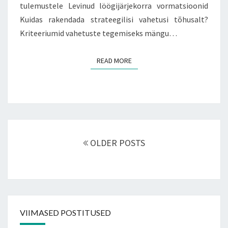
tulemustele Levinud löögijärjekorra vormatsioonid
Kuidas rakendada strateegilisi vahetusi tõhusalt?
Kriteeriumid vahetuste tegemiseks mängu…
READ MORE
READ MORE
Posts
navigation
OLDER POSTS
VIIMASED POSTITUSED