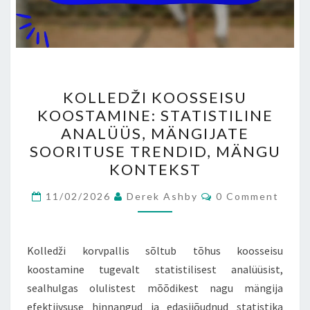
KOLLEDŽI
KOLLEDŽI KOOSSEISU
KOOSSEISU
KOOSTAMINE: STATISTILINE
KOOSTAMINE:
ANALÜÜS, MÄNGIJATE
STATISTILINE
SOORITUSE TRENDID, MÄNGU
ANALÜÜS,
KONTEKST
MÄNGIJATE
Comments
SOORITUSE
11/02/2026
Derek Ashby
0 Comment
TRENDID,
MÄNGU
Kolledži korvpallis sõltub tõhus koosseisu
KONTEKST
koostamine tugevalt statistilisest analüüsist,
sealhulgas olulistest mõõdikest nagu mängija
efektiivsuse hinnangud ja edasijõudnud statistika