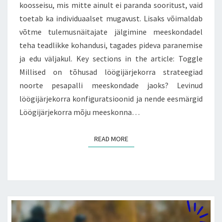
koosseisu, mis mitte ainult ei paranda sooritust, vaid
toetab ka individuaalset mugavust. Lisaks võimaldab
võtme tulemusnäitajate jälgimine meeskondadel
teha teadlikke kohandusi, tagades pideva paranemise
ja edu väljakul. Key sections in the article: Toggle
Millised on tõhusad löögijärjekorra strateegiad
noorte pesapalli meeskondade jaoks? Levinud
löögijärjekorra konfiguratsioonid ja nende eesmärgid
Löögijärjekorra mõju meeskonna…
READ MORE
READ MORE