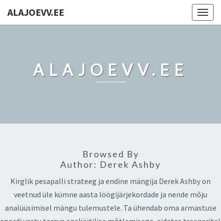
ALAJOEVV.EE
Togg
navig
ALAJOEVV.EE
Browsed By
Author:
Derek Ashby
Kirglik pesapalli strateeg ja endine mängija Derek Ashby on
veetnud üle kümne aasta löögijärjekordade ja nende mõju
analüüsimisel mängu tulemustele. Ta ühendab oma armastuse