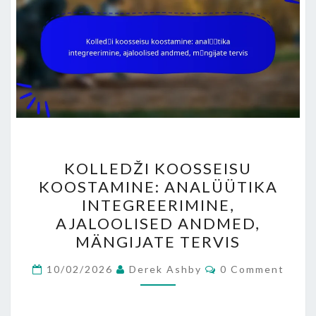
KOLLEDŽI
KOLLEDŽI KOOSSEISU
KOOSSEISU
KOOSTAMINE: ANALÜÜTIKA
KOOSTAMINE:
INTEGREERIMINE,
ANALÜÜTIKA
AJALOOLISED ANDMED,
INTEGREERIMINE,
MÄNGIJATE TERVIS
AJALOOLISED
Comments
ANDMED,
10/02/2026
Derek Ashby
0 Comment
MÄNGIJATE
TERVIS