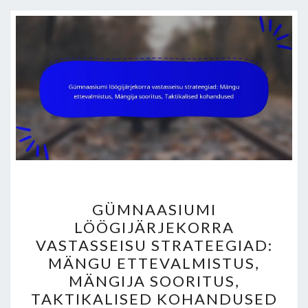
GÜMNAASIUMI
GÜMNAASIUMI
LÖÖGIJÄRJEKORRA
LÖÖGIJÄRJEKORRA
VASTASSEISU
VASTASSEISU STRATEEGIAD:
STRATEEGIAD:
MÄNGU ETTEVALMISTUS,
MÄNGU
MÄNGIJA SOORITUS,
ETTEVALMISTUS,
TAKTIKALISED KOHANDUSED
MÄNGIJA