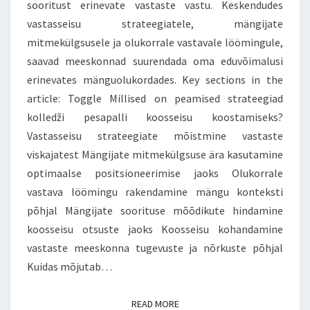
sooritust erinevate vastaste vastu. Keskendudes
vastasseisu strateegiatele, mängijate
mitmekülgsusele ja olukorrale vastavale löömingule,
saavad meeskonnad suurendada oma eduvõimalusi
erinevates mänguolukordades. Key sections in the
article: Toggle Millised on peamised strateegiad
kolledži pesapalli koosseisu koostamiseks?
Vastasseisu strateegiate mõistmine vastaste
viskajatest Mängijate mitmekülgsuse ära kasutamine
optimaalse positsioneerimise jaoks Olukorrale
vastava löömingu rakendamine mängu konteksti
põhjal Mängijate soorituse mõõdikute hindamine
koosseisu otsuste jaoks Koosseisu kohandamine
vastaste meeskonna tugevuste ja nõrkuste põhjal
Kuidas mõjutab…
READ MORE
READ MORE