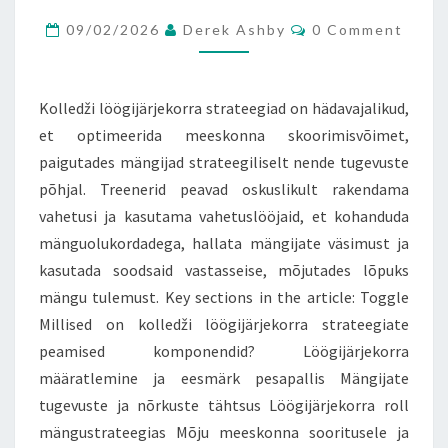
LÖÖGIJÄRJEKORRA
Comments
PAINDLIKKUS
09/02/2026
Derek Ashby
0 Comment
Kolledži löögijärjekorra strateegiad on hädavajalikud,
et optimeerida meeskonna skoorimisvõimet,
paigutades mängijad strateegiliselt nende tugevuste
põhjal. Treenerid peavad oskuslikult rakendama
vahetusi ja kasutama vahetuslööjaid, et kohanduda
mänguolukordadega, hallata mängijate väsimust ja
kasutada soodsaid vastasseise, mõjutades lõpuks
mängu tulemust. Key sections in the article: Toggle
Millised on kolledži löögijärjekorra strateegiate
peamised komponendid? Löögijärjekorra
määratlemine ja eesmärk pesapallis Mängijate
tugevuste ja nõrkuste tähtsus Löögijärjekorra roll
mängustrateegias Mõju meeskonna sooritusele ja