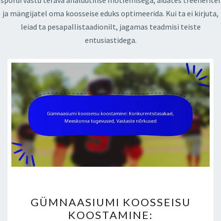
spordi vastu terava analüütilise mõtlemisega, aidates treeneritel
ja mängijatel oma koosseise eduks optimeerida. Kui ta ei kirjuta,
leiad ta pesapallistaadionilt, jagamas teadmisi teiste
entusiastidega.
GÜMNAASIUMI
GÜMNAASIUMI KOOSSEISU
KOOSSEISU
KOOSTAMINE:
KOOSTAMINE: