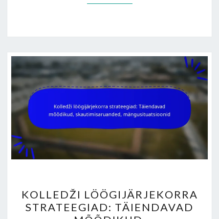
KOLLEDŽI
KOLLEDŽI LÖÖGIJÄRJEKORRA
LÖÖGIJÄRJEKORRA
STRATEEGIAD: TÄIENDAVAD
STRATEEGIAD: