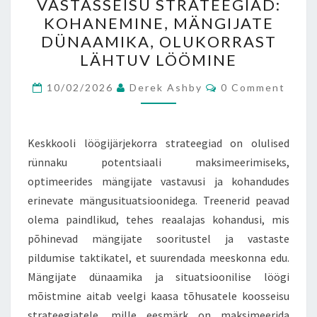
VASTASSEISU STRATEEGIAD:
STRATEEGIAD:
KOHANEMINE, MÄNGIJATE
KOHANEMINE,
DÜNAAMIKA, OLUKORRAST
MÄNGIJATE
LÄHTUV LÖÖMINE
DÜNAAMIKA,
Comments
OLUKORRAST
10/02/2026
Derek Ashby
0 Comment
LÄHTUV
LÖÖMINE
Keskkooli löögijärjekorra strateegiad on olulised
rünnaku potentsiaali maksimeerimiseks,
optimeerides mängijate vastavusi ja kohandudes
erinevate mängusituatsioonidega. Treenerid peavad
olema paindlikud, tehes reaalajas kohandusi, mis
põhinevad mängijate sooritustel ja vastaste
pildumise taktikatel, et suurendada meeskonna edu.
Mängijate dünaamika ja situatsioonilise löögi
mõistmine aitab veelgi kaasa tõhusatele koosseisu
strateegiatele, mille eesmärk on maksimeerida