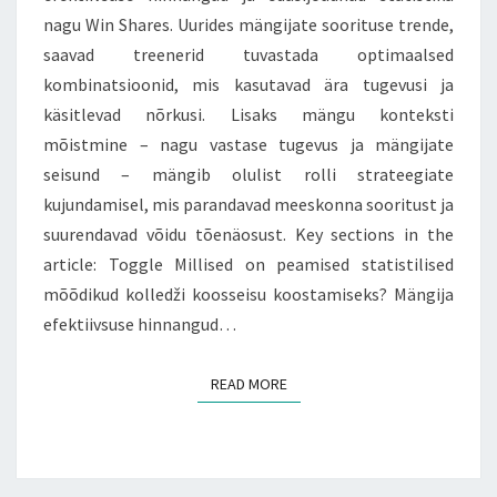
nagu Win Shares. Uurides mängijate soorituse trende,
saavad treenerid tuvastada optimaalsed
kombinatsioonid, mis kasutavad ära tugevusi ja
käsitlevad nõrkusi. Lisaks mängu konteksti
mõistmine – nagu vastase tugevus ja mängijate
seisund – mängib olulist rolli strateegiate
kujundamisel, mis parandavad meeskonna sooritust ja
suurendavad võidu tõenäosust. Key sections in the
article: Toggle Millised on peamised statistilised
mõõdikud kolledži koosseisu koostamiseks? Mängija
efektiivsuse hinnangud…
READ MORE
READ MORE