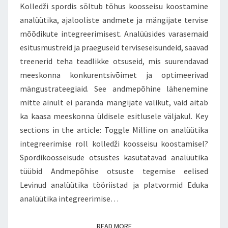
Kolledži spordis sõltub tõhus koosseisu koostamine
analüütika, ajalooliste andmete ja mängijate tervise
mõõdikute integreerimisest. Analüüsides varasemaid
esitusmustreid ja praeguseid terviseseisundeid, saavad
treenerid teha teadlikke otsuseid, mis suurendavad
meeskonna konkurentsivõimet ja optimeerivad
mängustrateegiaid. See andmepõhine lähenemine
mitte ainult ei paranda mängijate valikut, vaid aitab
ka kaasa meeskonna üldisele esitlusele väljakul. Key
sections in the article: Toggle Milline on analüütika
integreerimise roll kolledži koosseisu koostamisel?
Spordikoosseisude otsustes kasutatavad analüütika
tüübid Andmepõhise otsuste tegemise eelised
Levinud analüütika tööriistad ja platvormid Eduka
analüütika integreerimise…
READ MORE
READ MORE