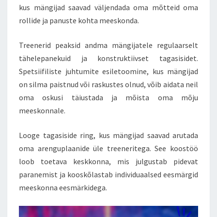
kus mängijad saavad väljendada oma mõtteid oma
rollide ja panuste kohta meeskonda.
Treenerid peaksid andma mängijatele regulaarselt
tähelepanekuid ja konstruktiivset tagasisidet.
Spetsiifiliste juhtumite esiletoomine, kus mängijad
on silma paistnud või raskustes olnud, võib aidata neil
oma oskusi täiustada ja mõista oma mõju
meeskonnale.
Looge tagasiside ring, kus mängijad saavad arutada
oma arenguplaanide üle treeneritega. See koostöö
loob toetava keskkonna, mis julgustab pidevat
paranemist ja kooskõlastab individuaalsed eesmärgid
meeskonna eesmärkidega.