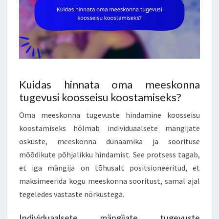
Kuidas hinnata oma meeskonna
tugevusi koosseisu koostamiseks?
Oma meeskonna tugevuste hindamine koosseisu
koostamiseks hõlmab individuaalsete mängijate
oskuste, meeskonna dünaamika ja soorituse
mõõdikute põhjalikku hindamist. See protsess tagab,
et iga mängija on tõhusalt positsioneeritud, et
maksimeerida kogu meeskonna sooritust, samal ajal
tegeledes vastaste nõrkustega.
Individuaalsete mängijate tugevuste