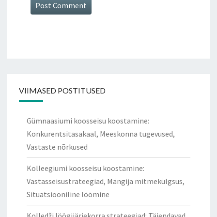
VIIMASED POSTITUSED
Gümnaasiumi koosseisu koostamine:
Konkurentsitasakaal, Meeskonna tugevused,
Vastaste nõrkused
Kolleegiumi koosseisu koostamine:
Vastasseisustrateegiad, Mängija mitmekülgsus,
Situatsiooniline löömine
Kolledži löögijärjekorra strateegiad: Täiendavad