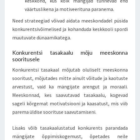
keskkond, kus kõik mängijad tunnevad end
väärtuslikena ja motiveerituna paranema.
Need strateegiad võivad aidata meeskondadel püsida
konkurentsivõimelised ja kohanduda keskkooli spordi
muutuvate dünaamikatega.
Konkurentsi tasakaalu mõju meeskonna
sooritusele
Konkurentsi tasakaal mõjutab oluliselt meeskonna
sooritust, mõjutades mitte ainult võitude ja kaotuste
arvestust, vaid ka mängijate arengut ja moraali.
Meeskonnad, kes saavutavad tasakaalu, kogevad
sageli kõrgemat motivatsiooni ja kaasatust, mis viib
parema üldise soorituse saavutamiseni.
Lisaks võib tasakaalustatud konkurents parandada
mängijate õppimiskogemust, õpetades neile