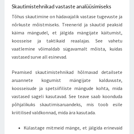
Skautimistehnikad vastaste analüüsimiseks
Tõhus skautimine on hädavajalik vastase tugevuste ja
nõrkuste mõistmiseks. Treenerid ja skautid peaksid
käima mängudel, et jälgida mängijate käitumist,
koosseise ja taktikaid reaalajas. See vahetu
vaatlemine võimaldab sügavamalt mõista, kuidas
vastased surve all esinevad.
Peamised skautimistehnikad hõlmavad detailsete
aruannete kogumist mängijate kalduvuste,
koosseisude ja spetsiifiliste mängude kohta, mida
vastased sageli kasutavad. See teave saab koonduda
põhjalikuks skautimisaruandeks, mis toob esile
kriitilised valdkonnad, mida ära kasutada.
Külastage mitmeid mänge, et jälgida erinevaid