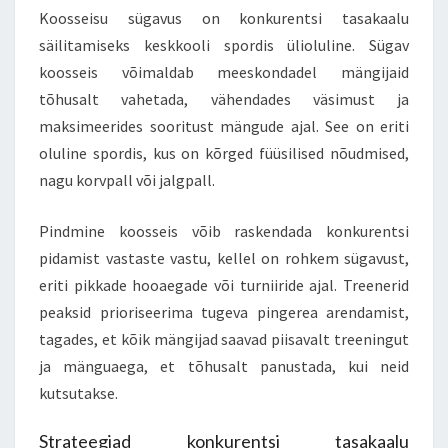
Koosseisu sügavus on konkurentsi tasakaalu
säilitamiseks keskkooli spordis ülioluline. Sügav
koosseis võimaldab meeskondadel mängijaid
tõhusalt vahetada, vähendades väsimust ja
maksimeerides sooritust mängude ajal. See on eriti
oluline spordis, kus on kõrged füüsilised nõudmised,
nagu korvpall või jalgpall.
Pindmine koosseis võib raskendada konkurentsi
pidamist vastaste vastu, kellel on rohkem sügavust,
eriti pikkade hooaegade või turniiride ajal. Treenerid
peaksid prioriseerima tugeva pingerea arendamist,
tagades, et kõik mängijad saavad piisavalt treeningut
ja mänguaega, et tõhusalt panustada, kui neid
kutsutakse.
Strateegiad konkurentsi tasakaalu