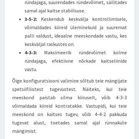
ründajaga, suurendades ründevõimet, säilitades
samal ajal kaitse stabiilsuse.
3-5-2:
Keskendub keskvälja kontrollimisele,
võimaldades kiireid üleminekuid ja suuremat
palli valdust, ideaalne meeskondade vastu, kes
keskväljal raskustes on.
4-3-3:
Maksimeerib ründevõimet kolme
ründajaga, efektiivne nõrkade kaitseliinide
vastu.
Õige konfiguratsiooni valimine sõltub teie mängijate
spetsiifilistest tugevustest. Näiteks, kui teie
meeskond paistab silma kiiruselt, võib 4-3-3
võimaldada kiireid kontratakke. Vastupidi, kui teie
meeskond on kaitses tugev, võib 4-4-2 pakkuda
tugevat alust, toetades samal ajal rünnakute
mängimist.