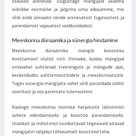
oskused arenevad. Julgustage mängijaid seadma
isiklikke eesmärke ja jälgima oma edusamme, mis
võib anda ülevaate nende arenevatest tugevustest ja
parendamist vajavatest valdkondadest.
Meeskonna dünaamika ja sünergia hindamine
Meeskonna dünaamika mängib koosseisu
koostamisel olulist rolli. Hinnake, kuidas mängijad
omavahel suhtlevad treeningute ja mängude ajal,
keskendudes suhtlemisstiilidele ja meeskonnatööle.
Tugev sünergia mängijate vahel võib parandada üldist
sooritust ja viia paremate tulemusteni.
Kaaluge meeskonna loomise harjutuste läbiviimist
suhete edendamiseks ja koostöö parandamiseks.
Usaldust ja mõistmist soodustavad tegevused aitavad
mängijatel väljakul tõhusamalt koostööd teha.