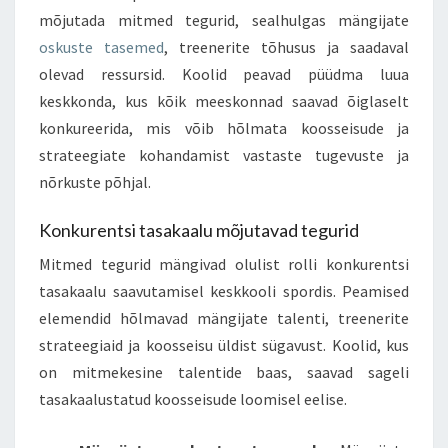
mõjutada mitmed tegurid, sealhulgas mängijate
oskuste tasemed
, treenerite tõhusus ja saadaval
olevad ressursid. Koolid peavad püüdma luua
keskkonda, kus kõik meeskonnad saavad õiglaselt
konkureerida, mis võib hõlmata koosseisude ja
strateegiate kohandamist vastaste tugevuste ja
nõrkuste põhjal.
Konkurentsi tasakaalu mõjutavad tegurid
Mitmed tegurid mängivad olulist rolli konkurentsi
tasakaalu saavutamisel keskkooli spordis. Peamised
elemendid hõlmavad mängijate talenti, treenerite
strateegiaid ja koosseisu üldist sügavust. Koolid, kus
on mitmekesine talentide baas, saavad sageli
tasakaalustatud koosseisude loomisel eelise.