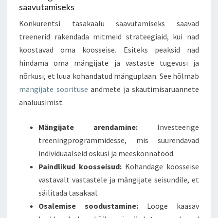
saavutamiseks
Konkurentsi tasakaalu saavutamiseks saavad
treenerid rakendada mitmeid strateegiaid, kui nad
koostavad oma koosseise. Esiteks peaksid nad
hindama oma mängijate ja vastaste tugevusi ja
nõrkusi, et luua kohandatud mänguplaan. See hõlmab
mängijate soorituse
andmete ja skautimisaruannete
analüüsimist.
Mängijate arendamine:
Investeerige
treeningprogrammidesse, mis suurendavad
individuaalseid oskusi ja meeskonnatööd.
Paindlikud koosseisud:
Kohandage koosseise
vastavalt vastastele ja mängijate seisundile, et
säilitada tasakaal.
Osalemise soodustamine:
Looge kaasav