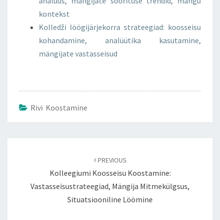
analüüs, mängijate soorituse trendid, mängu
kontekst
Kolledži löögijärjekorra strateegiad: koosseisu
kohandamine, analüütika kasutamine,
mängijate vastasseisud
Rivi Koostamine
Post
navigation
PREVIOUS
Kolleegiumi Koosseisu Koostamine:
Vastasseisustrateegiad, Mängija Mitmekülgsus,
Situatsiooniline Löömine