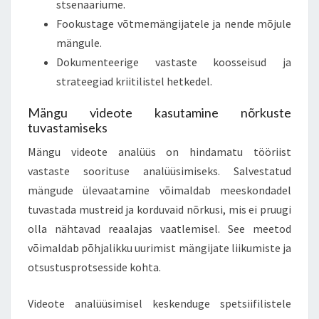
stsenaariume.
Fookustage võtmemängijatele ja nende mõjule
mängule.
Dokumenteerige vastaste koosseisud ja
strateegiad kriitilistel hetkedel.
Mängu videote kasutamine nõrkuste
tuvastamiseks
Mängu videote analüüs on hindamatu tööriist
vastaste soorituse analüüsimiseks. Salvestatud
mängude ülevaatamine võimaldab meeskondadel
tuvastada mustreid ja korduvaid nõrkusi, mis ei pruugi
olla nähtavad reaalajas vaatlemisel. See meetod
võimaldab põhjalikku uurimist mängijate liikumiste ja
otsustusprotsesside kohta.
Videote analüüsimisel keskenduge spetsiifilistele