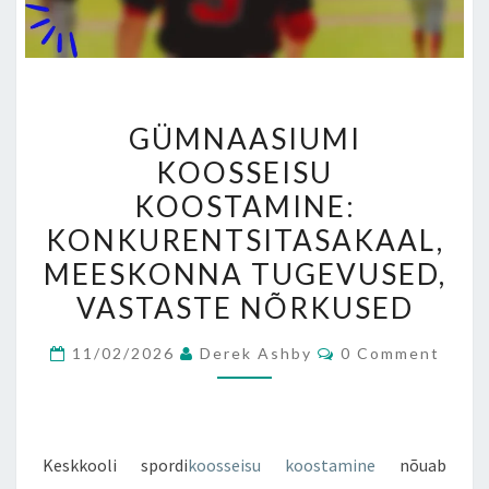
GÜMNAASIUMI
GÜMNAASIUMI
KOOSSEISU
KOOSSEISU
KOOSTAMINE:
KOOSTAMINE:
KONKURENTSITASAKAAL,
MEESKONNA
KONKURENTSITASAKAAL,
TUGEVUSED,
MEESKONNA TUGEVUSED,
VASTASTE
VASTASTE NÕRKUSED
NÕRKUSED
Comments
11/02/2026
Derek Ashby
0 Comment
Keskkooli spordi
koosseisu koostamine
nõuab