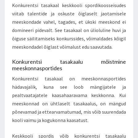
Konkurentsi tasakaal keskkooli spordikoosseisudes
viitab talentide ja oskuste õiglaselt jaotamisele
meeskondade vahel, tagades, et ükski meeskond ei
domineeri pidevalt. See tasakaal on ülioluline huvi ja
õiguse säilitamiseks konkurssides, võimaldades kõigil
meeskondadel õiglast võimalust edu saavutada.
Konkurentsi tasakaalu mõistmine
meeskonnasportides
Konkurentsi tasakaal on meeskonnasportides
hädavajalik, kuna see loob mängijatele ja
pealtvaatajatele kaasahaaravama keskkonna. Kui
meeskonnad on ühtlaselt tasakaalus, on mängud
põnevamad ja ettearvamatumad, mis võib suurendada
kooli vaimu ja kogukonna kaasatust.
Keskkooli spordis võib konkurentsi tasakaalu