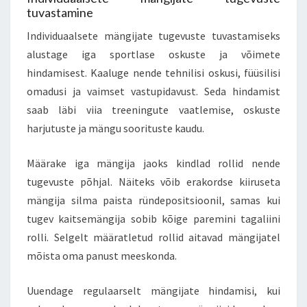
tuvastamine
Individuaalsete mängijate tugevuste tuvastamiseks
alustage iga sportlase oskuste ja võimete
hindamisest. Kaaluge nende tehnilisi oskusi, füüsilisi
omadusi ja vaimset vastupidavust. Seda hindamist
saab läbi viia treeningute vaatlemise, oskuste
harjutuste ja mängu soorituste kaudu.
Määrake iga mängija jaoks kindlad rollid nende
tugevuste põhjal. Näiteks võib erakordse kiiruseta
mängija silma paista ründepositsioonil, samas kui
tugev kaitsemängija sobib kõige paremini tagaliini
rolli. Selgelt määratletud rollid aitavad mängijatel
mõista oma panust meeskonda.
Uuendage regulaarselt mängijate hindamisi, kui