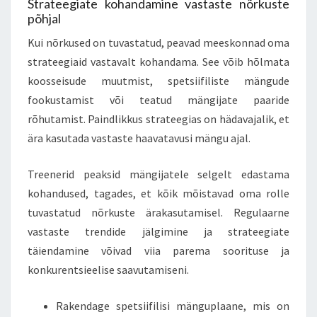
Strateegiate kohandamine vastaste nõrkuste
põhjal
Kui nõrkused on tuvastatud, peavad meeskonnad oma
strateegiaid vastavalt kohandama. See võib hõlmata
koosseisude muutmist, spetsiifiliste mängude
fookustamist või teatud mängijate paaride
rõhutamist. Paindlikkus strateegias on hädavajalik, et
ära kasutada vastaste haavatavusi mängu ajal.
Treenerid peaksid mängijatele selgelt edastama
kohandused, tagades, et kõik mõistavad oma rolle
tuvastatud nõrkuste ärakasutamisel. Regulaarne
vastaste trendide jälgimine ja strateegiate
täiendamine võivad viia parema soorituse ja
konkurentsieelise saavutamiseni.
Rakendage spetsiifilisi mänguplaane, mis on