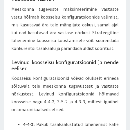
Meeskonna tugevuste maksimeerimine vastaste
vastu hõlmab koosseisu konfiguratsioonide valimist,
mis kasutavad ära teie mängijate oskusi, samal ajal
kui nad kasutavad ära vastase nõrkusi. Strateegiline
lähenemine koosseisu koostamisele võib suurendada
konkurentsi tasakaalu ja parandada üldist sooritust.
Levinud koosseisu konfiguratsioonid ja nende
eelised
Koosseisu konfiguratsioonid võivad oluliselt erineda
sõltuvalt teie meeskonna tugevustest ja vastaste
nõrkustest. Levinud konfiguratsioonid hõlmavad
koosseise nagu 4-4-2, 3-5-2 ja 4-3-3, millest igaühel
on oma unikaalsed eelised.
4-4-2:
Pakub tasakaalustatud lähenemist kahe