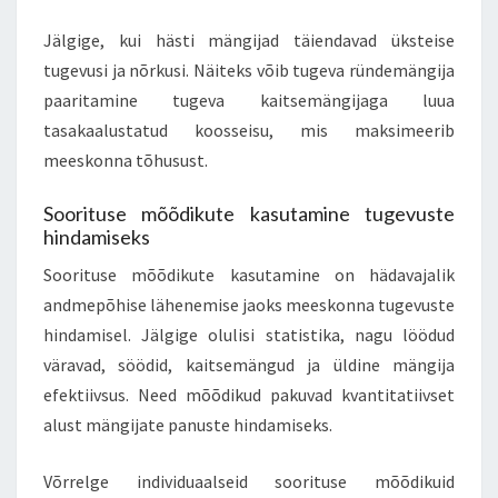
Jälgige, kui hästi mängijad täiendavad üksteise
tugevusi ja nõrkusi. Näiteks võib tugeva ründemängija
paaritamine tugeva kaitsemängijaga luua
tasakaalustatud koosseisu, mis maksimeerib
meeskonna tõhusust.
Soorituse mõõdikute kasutamine tugevuste
hindamiseks
Soorituse mõõdikute kasutamine on hädavajalik
andmepõhise lähenemise jaoks meeskonna tugevuste
hindamisel. Jälgige olulisi statistika, nagu löödud
väravad, söödid, kaitsemängud ja üldine mängija
efektiivsus. Need mõõdikud pakuvad kvantitatiivset
alust mängijate panuste hindamiseks.
Võrrelge individuaalseid soorituse mõõdikuid