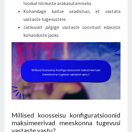
loodud nõrkuste ärakasutamiseks.
Kohandage kaitse seadistusi, et vastata
vastaste tugevustele.
Jätkuvalt jälgige vastaste sooritust edasiste
kohanduste jaoks.
Millised koosseisu konfiguratsioonid
maksimeerivad meeskonna tugevusi
vastaste vastu?