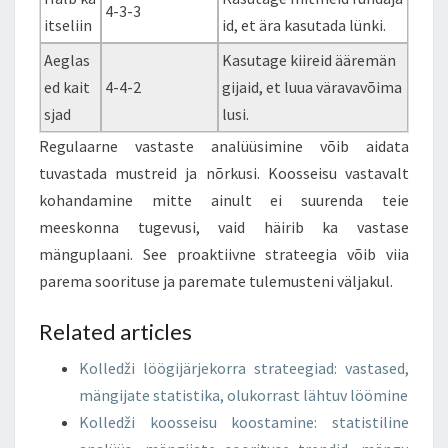
4-3-3
itseliin
id, et ära kasutada lünki.
Aeglas
Kasutage kiireid ääremän
ed kait
4-4-2
gijaid, et luua väravavõima
sjad
lusi.
Regulaarne vastaste analüüsimine võib aidata
tuvastada mustreid ja nõrkusi. Koosseisu vastavalt
kohandamine mitte ainult ei suurenda teie
meeskonna tugevusi, vaid häirib ka vastase
mänguplaani. See proaktiivne strateegia võib viia
parema soorituse ja paremate tulemusteni väljakul.
Related articles
Kolledži löögijärjekorra strateegiad: vastased,
mängijate statistika, olukorrast lähtuv löömine
Kolledži koosseisu koostamine: statistiline