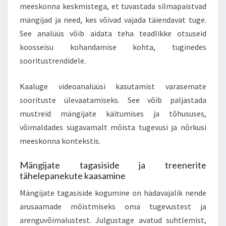
meeskonna keskmistega, et tuvastada silmapaistvad
mängijad ja need, kes võivad vajada täiendavat tuge.
See analüüs võib aidata teha teadlikke otsuseid
koosseisu kohandamise kohta, tuginedes
sooritustrendidele.
Kaaluge videoanalüüsi kasutamist varasemate
soorituste ülevaatamiseks. See võib paljastada
mustreid mängijate käitumises ja tõhususes,
võimaldades sügavamalt mõista tugevusi ja nõrkusi
meeskonna kontekstis.
Mängijate tagasiside ja treenerite
tähelepanekute kaasamine
Mängijate tagasiside kogumine on hädavajalik nende
arusaamade mõistmiseks oma tugevustest ja
arenguvõimalustest. Julgustage avatud suhtlemist,