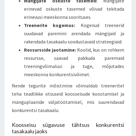
Mängijate oskuste tasemed:
Mängijate
erinevad oskuste tasemed võivad tekitada
erinevusi meeskonna soorituses.
Treenerite kogemus:
Kogenud treenerid
suudavad paremini arendada mängijaid ja
rakendada tasakaalu soodustavaid strateegiaid.
Ressursside jaotamine:
Koolid, kus on rohkem
ressursse, saavad pakkuda paremaid
treeningvõimalusi ja tuge, mõjutades
meeskonna konkurentsivõimet.
Nende tegurite mõistmine võimaldab treeneritel
teha teadlikke otsuseid koosseisude koostamisel ja
mänguplaanide väljatöötamisel, mis suurendavad
konkurentsi tasakaalu.
Koosseisu sügavuse tähtsus konkurentsi
tasakaalu jaoks