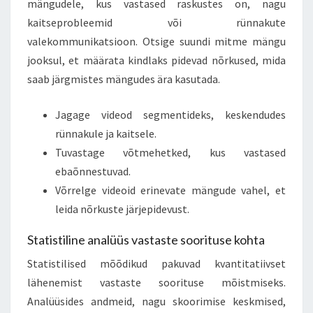
mängudele, kus vastased raskustes on, nagu
kaitseprobleemid või rünnakute
valekommunikatsioon. Otsige suundi mitme mängu
jooksul, et määrata kindlaks pidevad nõrkused, mida
saab järgmistes mängudes ära kasutada.
Jagage videod segmentideks, keskendudes
rünnakule ja kaitsele.
Tuvastage võtmehetked, kus vastased
ebaõnnestuvad.
Võrrelge videoid erinevate mängude vahel, et
leida nõrkuste järjepidevust.
Statistiline analüüs vastaste soorituse kohta
Statistilised mõõdikud pakuvad kvantitatiivset
lähenemist vastaste soorituse mõistmiseks.
Analüüsides andmeid, nagu skoorimise keskmised,