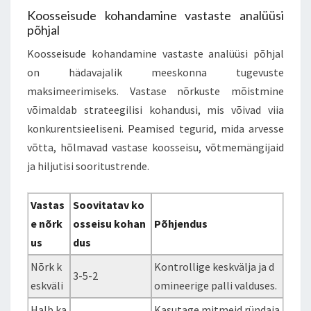
Koosseisude kohandamine vastaste analüüsi
põhjal
Koosseisude kohandamine vastaste analüüsi põhjal
on hädavajalik meeskonna tugevuste
maksimeerimiseks. Vastase nõrkuste mõistmine
võimaldab strateegilisi kohandusi, mis võivad viia
konkurentsieeliseni. Peamised tegurid, mida arvesse
võtta, hõlmavad vastase koosseisu, võtmemängijaid
ja hiljutisi sooritustrende.
Vastas
Soovitatav ko
e nõrk
osseisu kohan
Põhjendus
us
dus
Nõrk k
Kontrollige keskvälja ja d
3-5-2
eskväli
omineerige palli valduses.
Halb ka
Kasutage mitmeid ründaja