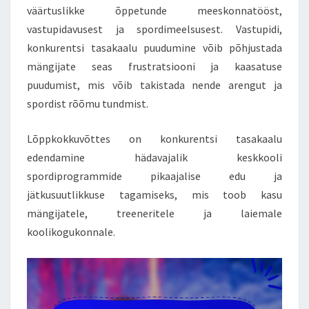
väärtuslikke õppetunde meeskonnatööst,
vastupidavusest ja spordimeelsusest. Vastupidi,
konkurentsi tasakaalu puudumine võib põhjustada
mängijate seas frustratsiooni ja kaasatuse
puudumist, mis võib takistada nende arengut ja
spordist rõõmu tundmist.
Lõppkokkuvõttes on konkurentsi tasakaalu
edendamine hädavajalik keskkooli
spordiprogrammide pikaajalise edu ja
jätkusuutlikkuse tagamiseks, mis toob kasu
mängijatele, treeneritele ja laiemale
koolikogukonnale.