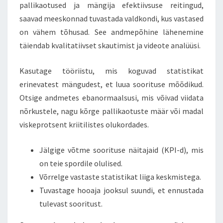
pallikaotused ja mängija efektiivsuse reitingud,
saavad meeskonnad tuvastada valdkondi, kus vastased
on vähem tõhusad. See andmepõhine lähenemine
täiendab kvalitatiivset skautimist ja videote analüüsi.
Kasutage tööriistu, mis koguvad statistikat
erinevatest mängudest, et luua soorituse mõõdikud.
Otsige andmetes ebanormaalsusi, mis võivad viidata
nõrkustele, nagu kõrge pallikaotuste määr või madal
viskeprotsent kriitilistes olukordades.
Jälgige võtme soorituse näitajaid (KPI-d), mis
on teie spordile olulised.
Võrrelge vastaste statistikat liiga keskmistega.
Tuvastage hooaja jooksul suundi, et ennustada
tulevast sooritust.