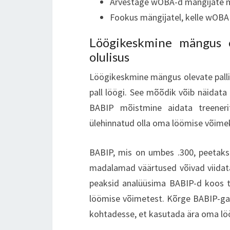
Arvestage wOBA-d mängijate ma
Fookus mängijatel, kelle wOBA
Löögikeskmine mängus o
olulisus
Löögikeskmine mängus olevate pall
pall löögi. See mõõdik võib näidata 
BABIP mõistmine aidata treeneri
ülehinnatud olla oma löömise võimek
BABIP, mis on umbes .300, peetakse
madalamad väärtused võivad viidata
peaksid analüüsima BABIP-d koos t
löömise võimetest. Kõrge BABIP-ga
kohtadesse, et kasutada ära oma lö