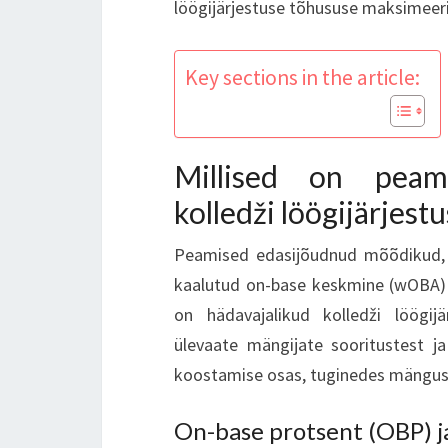
löögijärjestuse tõhususe maksimeer
Key sections in the article:
Millised on peam
kolledži löögijärjes
Peamised edasijõudnud mõõdikud, n
kaalutud on-base keskmine (wOBA) 
on hädavajalikud kolledži löögi
ülevaate mängijate sooritustest ja
koostamise osas, tuginedes mängusi
On-base protsent (OBP) ja