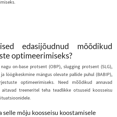
imiseks.
ised edasijõudnud mõõdikud
tuste optimeerimiseks?
agu on-base protsent (OBP), slugging protsent (SLG),
ja löögikeskmine mängus olevate pallide puhul (BABIP),
järjestuste optimeerimiseks. Need mõõdikud annavad
 aitavad treeneritel teha teadlikke otsuseid koosseisu
tuatsioonidele.
 selle mõju koosseisu koostamisele