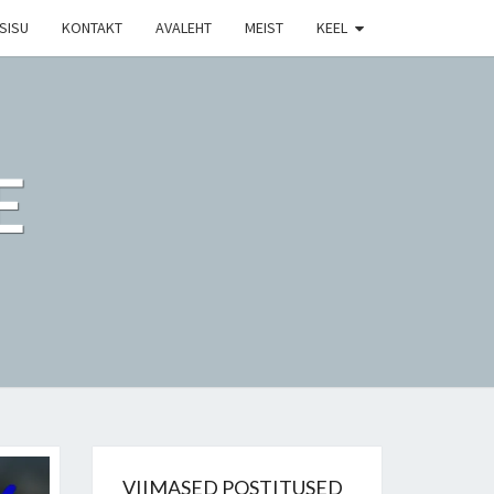
SISU
KONTAKT
AVALEHT
MEIST
KEEL
E
VIIMASED POSTITUSED