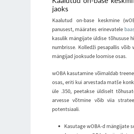
Kaalutud on-base keskmin
jaoks
Kaalutud on-base keskmine (wO
panusest, määrates erinevatele
baa
kasulik mängijate üldise tõhususe 
numbrisse. Kolledži pesapallis võib
mängijad jooksude loomise osas.
wOBA kasutamine võimaldab treener
osas, eriti kui arvestada matše kon
üle .350, peetakse üldiselt tõhus
arvesse võtmine võib viia strate
potentsiaali.
Kasutage wOBA-d mängijate soor