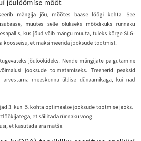
ui jõulöömise mõõt
itseerib mängija jõu, mõõtes baase löögi kohta. See
isabaase, muutes selle oluliseks mõõdikuks rünnaku
pesapallis, kus jõud võib mängu muuta, tuleks kõrge SLG-
da koosseisu, et maksimeerida jooksude tootmist.
0 tugevateks jõulöökideks. Nende mängijate paigutamine
võimalusi jooksude toimetamiseks. Treenerid peaksid
 arvestama meeskonna üldise dünaamikaga, kui nad
ad 3. kuni 5. kohta optimaalse jooksude tootmise jaoks.
löökijatega, et säilitada rünnaku voog.
usi, et kasutada ära matše.