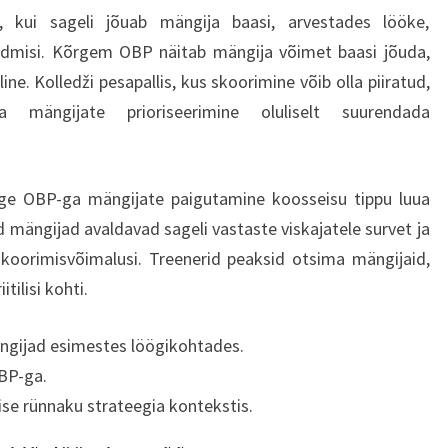
kui sageli jõuab mängija baasi, arvestades lööke,
jõudmisi. Kõrgem OBP näitab mängija võimet baasi jõuda,
ne. Kolledži pesapallis, kus skoorimine võib olla piiratud,
mängijate prioriseerimine oluliselt suurendada
rge OBP-ga mängijate paigutamine koosseisu tippu luua
 mängijad avaldavad sageli vastaste viskajatele survet ja
oorimisvõimalusi. Treenerid peaksid otsima mängijaid,
itilisi kohti.
ngijad esimestes löögikohtades.
OBP-ga.
e rünnaku strateegia kontekstis.