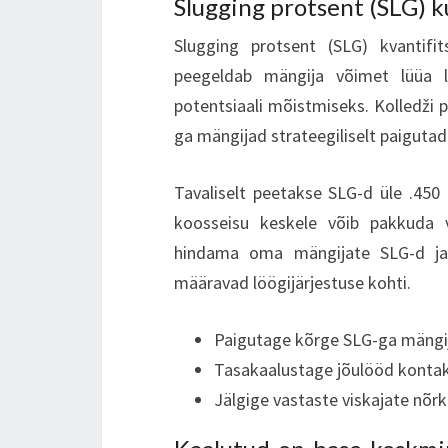
Slugging protsent (SLG) k
Slugging protsent (SLG) kvantif
peegeldab mängija võimet lüüa l
potentsiaali mõistmiseks. Kolledži 
ga mängijad strateegiliselt paiguta
Tavaliselt peetakse SLG-d üle .45
koosseisu keskele võib pakkuda 
hindama oma mängijate SLG-d ja
määravad löögijärjestuse kohti.
Paigutage kõrge SLG-ga mängij
Tasakaalustage jõulööd kontakt
Jälgige vastaste viskajate nõrk