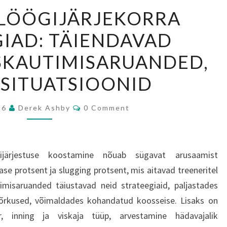
KOLLEDŽI
 LÖÖGIJÄRJEKORRA
LÖÖGIJÄRJEKORRA
IAD: TÄIENDAVAD
STRATEEGIAD:
TÄIENDAVAD
SKAUTIMISARUANDED,
MÕÕDIKUD,
SITUATSIOONID
SKAUTIMISARUANDED,
MÄNGUSITUATSIOONID
Comments
26
Derek Ashby
0 Comment
gijärjestuse koostamine nõuab sügavat arusaamist
e protsent ja slugging protsent, mis aitavad treeneritel
imisaruanded täiustavad neid strateegiaid, paljastades
õrkused, võimaldades kohandatud koosseise. Lisaks on
, inning ja viskaja tüüp, arvestamine hädavajalik