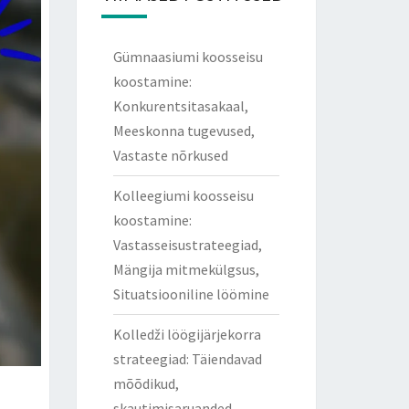
Gümnaasiumi koosseisu
koostamine:
Konkurentsitasakaal,
Meeskonna tugevused,
Vastaste nõrkused
Kolleegiumi koosseisu
koostamine:
Vastasseisustrateegiad,
Mängija mitmekülgsus,
Situatsiooniline löömine
Kolledži löögijärjekorra
strateegiad: Täiendavad
mõõdikud,
skautimisaruanded,