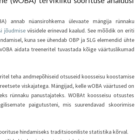
e (wOBA) tervikliku soorituse analüüsi
BA) annab nüansirohkema ülevaate mängija rünnaku
si jõudmise
viisidele erinevad kaalud. See mõõdik on eriti
hindamisel, kuna see ühendab OBP ja SLG elemendid ühte
 wOBA aidata treeneritel tuvastada kõige väärtuslikumad
itel teha andmepõhiseid otsuseid koosseisu koostamise
kreetsete viskajatega. Mängijad, kelle wOBA väärtused on
ateks rünnaku panustajateks. WOBAt koosseisu otsustes
egilisemate paigutusteni, mis suurendavad skoorimise
ituse hindamiseks traditsiooniliste statistika kõrval.