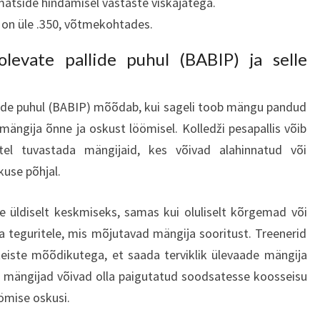
tšide hindamisel vastaste viskajatega.
 on üle .350, võtmekohtades.
levate pallide puhul (BABIP) ja selle
ide puhul (BABIP) mõõdab, kui sageli toob mängu pandud
mängija õnne ja oskust löömisel. Kolledži pesapallis võib
tel tuvastada mängijaid, kes võivad alahinnatud või
use põhjal.
 üldiselt keskmiseks, samas kui oluliselt kõrgemad või
 teguritele, mis mõjutavad mängija sooritust. Treenerid
eiste mõõdikutega, et saada terviklik ülevaade mängija
 mängijad võivad olla paigutatud soodsatesse koosseisu
ömise oskusi.