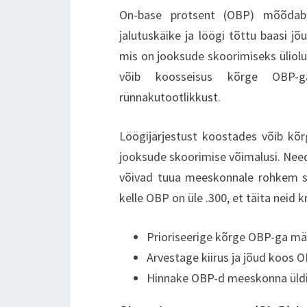
On-base protsent (OBP) mõõdab, 
jalutuskäike ja löögi tõttu baasi 
mis on jooksude skoorimiseks ülioluli
võib koosseisus kõrge OBP-ga 
rünnakutootlikkust.
Löögijärjestust koostades võib kõ
jooksude skoorimise võimalusi. Need
võivad tuua meeskonnale rohkem sk
kelle OBP on üle .300, et täita neid kri
Prioriseerige kõrge OBP-ga mä
Arvestage kiirus ja jõud koos 
Hinnake OBP-d meeskonna üldis