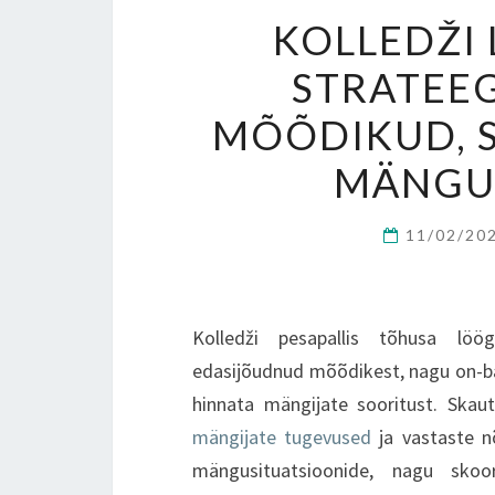
KOLLEDŽI
STRATEEG
MÕÕDIKUD, 
MÄNGU
11/02/20
Kolledži pesapallis tõhusa löö
edasijõudnud mõõdikest, nagu on-bas
hinnata mängijate sooritust. Skaut
mängijate tugevused
ja vastaste n
mängusituatsioonide, nagu skoor