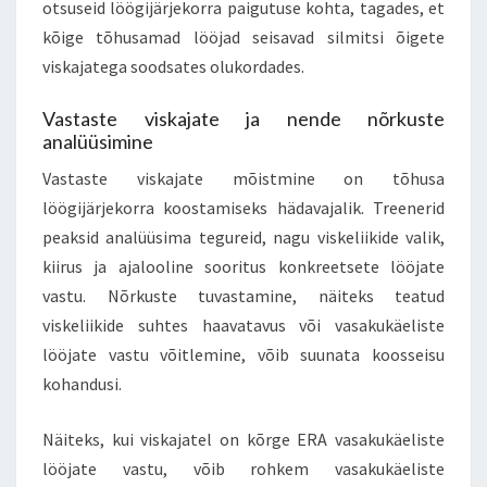
otsuseid löögijärjekorra paigutuse kohta, tagades, et
kõige tõhusamad lööjad seisavad silmitsi õigete
viskajatega soodsates olukordades.
Vastaste viskajate ja nende nõrkuste
analüüsimine
Vastaste viskajate mõistmine on tõhusa
löögijärjekorra koostamiseks hädavajalik. Treenerid
peaksid analüüsima tegureid, nagu viskeliikide valik,
kiirus ja ajalooline sooritus konkreetsete lööjate
vastu. Nõrkuste tuvastamine, näiteks teatud
viskeliikide suhtes haavatavus või vasakukäeliste
lööjate vastu võitlemine, võib suunata koosseisu
kohandusi.
Näiteks, kui viskajatel on kõrge ERA vasakukäeliste
lööjate vastu, võib rohkem vasakukäeliste