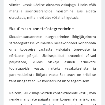
silmitsi vasakukäelise alustava viskajaga. Lisaks võib
mängija sooritustrendide mõistmine ajas aidata
otsustada, millal neid üles või alla liigutada.
Skautimisaruannete integreerimine
Skautimisaruannete integreerimine löögijärjekorra
strateegiatesse võimaldab meeskondadel kohandada
oma koosseise vastaste viskajate tugevuste ja
nõrkuste põhjal. Üksikasjalikud aruanded võivad
paljastada, kuidas viskaja esineb erinevate
lööjatüüpide vastu, näiteks vasakukäeliste ja
paremakäeliste lööjate vastu. See teave on kriitilise
tähtsusega teadlike koosseisuotsuste tegemiseks.
Näiteks, kui viskaja võitleb kontaktlöökide vastu, võib
nende mängijate paigutamine kõrgemale järjekorras