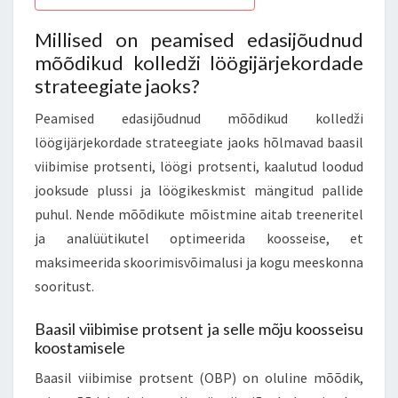
Millised on peamised edasijõudnud
mõõdikud kolledži löögijärjekordade
strateegiate jaoks?
Peamised edasijõudnud mõõdikud kolledži
löögijärjekordade strateegiate jaoks hõlmavad baasil
viibimise protsenti, löögi protsenti, kaalutud loodud
jooksude plussi ja löögikeskmist mängitud pallide
puhul. Nende mõõdikute mõistmine aitab treeneritel
ja analüütikutel optimeerida koosseise, et
maksimeerida skoorimisvõimalusi ja kogu meeskonna
sooritust.
Baasil viibimise protsent ja selle mõju koosseisu
koostamisele
Baasil viibimise protsent (OBP) on oluline mõõdik,