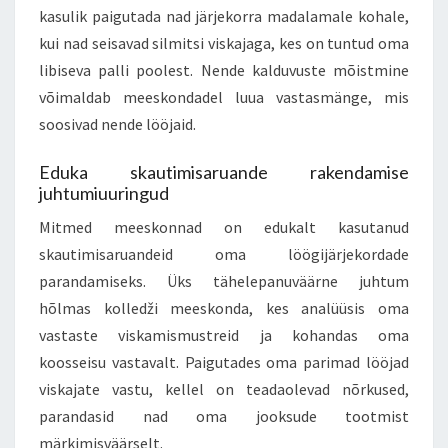
kasulik paigutada nad järjekorra madalamale kohale,
kui nad seisavad silmitsi viskajaga, kes on tuntud oma
libiseva palli poolest. Nende kalduvuste mõistmine
võimaldab meeskondadel luua vastasmänge, mis
soosivad nende lööjaid.
Eduka skautimisaruande rakendamise
juhtumiuuringud
Mitmed meeskonnad on edukalt kasutanud
skautimisaruandeid oma löögijärjekordade
parandamiseks. Üks tähelepanuväärne juhtum
hõlmas kolledži meeskonda, kes analüüsis oma
vastaste viskamismustreid ja kohandas oma
koosseisu vastavalt. Paigutades oma parimad lööjad
viskajate vastu, kellel on teadaolevad nõrkused,
parandasid nad oma jooksude tootmist
märkimisväärselt.