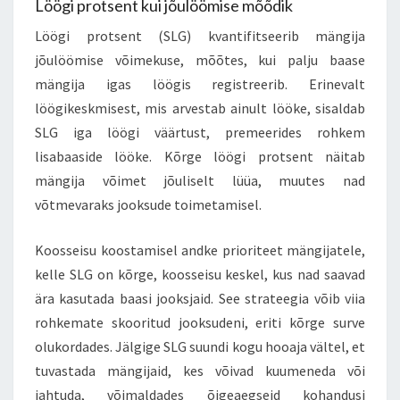
Löögi protsent kui jõulöömise mõõdik
Löögi protsent (SLG) kvantifitseerib mängija
jõulöömise võimekuse, mõõtes, kui palju baase
mängija igas löögis registreerib. Erinevalt
löögikeskmisest, mis arvestab ainult lööke, sisaldab
SLG iga löögi väärtust, premeerides rohkem
lisabaaside lööke. Kõrge löögi protsent näitab
mängija võimet jõuliselt lüüa, muutes nad
võtmevaraks jooksude toimetamisel.
Koosseisu koostamisel andke prioriteet mängijatele,
kelle SLG on kõrge, koosseisu keskel, kus nad saavad
ära kasutada baasi jooksjaid. See strateegia võib viia
rohkemate skooritud jooksudeni, eriti kõrge surve
olukordades. Jälgige SLG suundi kogu hooaja vältel, et
tuvastada mängijaid, kes võivad kuumeneda või
jahtuda, võimaldades õigeaegseid kohandusi