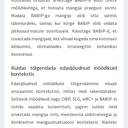
mõõdikutega, et hinnata mängija praegust vormi.
Madala BABIP-ga mängija võib olla valmis
läbimurdeks, samas kui kõrge BABIP võib viidata
jätkusuutmatule sooritusele. Kasutage BABIP-d, et
tuvastada mängijaid, kes võivad kogeda oma löömises
kõikumisi, võimaldades strateegilisi kohandusi
koosseisus.
Kuidas tõlgendada edasijõudnud mõõdikuid
kontekstis
Edasijõudnud mõõdikute tõlgendamine nõuab
arusaamist kontekstist, milles neid rakendatakse.
Selliseid mõõdikuid nagu OBP, SLG, wRC+ ja BABIP ei
tohiks vaadata isoleeritult; pigem tuleks neid
arvestada mängija rolli, meeskonna üldstrateegia ja
konkreetse mängusituatsiooni kontekstis. Näiteks