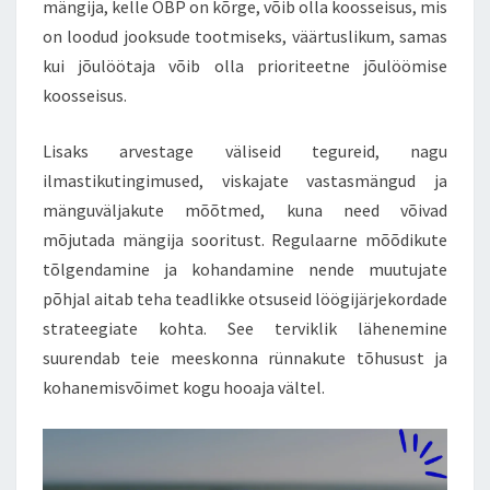
mängija, kelle OBP on kõrge, võib olla koosseisus, mis
on loodud jooksude tootmiseks, väärtuslikum, samas
kui jõulöötaja võib olla prioriteetne jõulöömise
koosseisus.
Lisaks arvestage väliseid tegureid, nagu
ilmastikutingimused, viskajate vastasmängud ja
mänguväljakute mõõtmed, kuna need võivad
mõjutada mängija sooritust. Regulaarne mõõdikute
tõlgendamine ja kohandamine nende muutujate
põhjal aitab teha teadlikke otsuseid löögijärjekordade
strateegiate kohta. See terviklik lähenemine
suurendab teie meeskonna rünnakute tõhusust ja
kohanemisvõimet kogu hooaja vältel.