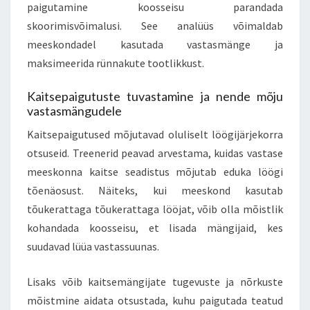
paigutamine koosseisu parandada
skoorimisvõimalusi. See analüüs võimaldab
meeskondadel kasutada vastasmänge ja
maksimeerida rünnakute tootlikkust.
Kaitsepaigutuste tuvastamine ja nende mõju
vastasmängudele
Kaitsepaigutused mõjutavad oluliselt löögijärjekorra
otsuseid. Treenerid peavad arvestama, kuidas vastase
meeskonna kaitse seadistus mõjutab eduka löögi
tõenäosust. Näiteks, kui meeskond kasutab
tõukerattaga tõukerattaga lööjat, võib olla mõistlik
kohandada koosseisu, et lisada mängijaid, kes
suudavad lüüa vastassuunas.
Lisaks võib kaitsemängijate tugevuste ja nõrkuste
mõistmine aidata otsustada, kuhu paigutada teatud