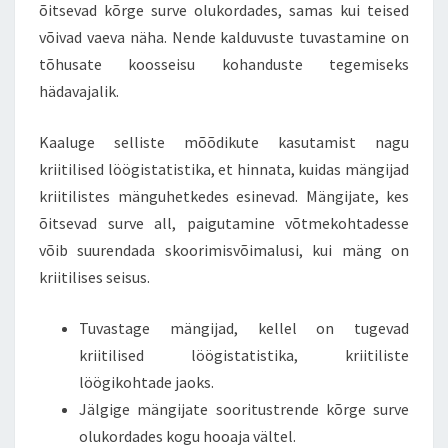
õitsevad kõrge surve olukordades, samas kui teised
võivad vaeva näha. Nende kalduvuste tuvastamine on
tõhusate koosseisu kohanduste tegemiseks
hädavajalik.
Kaaluge selliste mõõdikute kasutamist nagu
kriitilised löögistatistika, et hinnata, kuidas mängijad
kriitilistes mänguhetkedes esinevad. Mängijate, kes
õitsevad surve all, paigutamine võtmekohtadesse
võib suurendada skoorimisvõimalusi, kui mäng on
kriitilises seisus.
Tuvastage mängijad, kellel on tugevad
kriitilised löögistatistika, kriitiliste
löögikohtade jaoks.
Jälgige mängijate sooritustrende kõrge surve
olukordades kogu hooaja vältel.