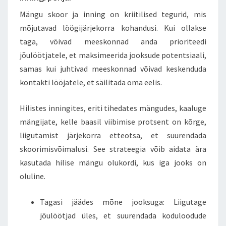
Mängu skoor ja inning on kriitilised tegurid, mis
mõjutavad löögijärjekorra kohandusi. Kui ollakse
taga, võivad meeskonnad anda prioriteedi
jõulöötjatele, et maksimeerida jooksude potentsiaali,
samas kui juhtivad meeskonnad võivad keskenduda
kontakti lööjatele, et säilitada oma eelis.
Hilistes inningites, eriti tihedates mängudes, kaaluge
mängijate, kelle baasil viibimise protsent on kõrge,
liigutamist järjekorra etteotsa, et suurendada
skoorimisvõimalusi. See strateegia võib aidata ära
kasutada hilise mängu olukordi, kus iga jooks on
oluline.
Tagasi jäädes mõne jooksuga: Liigutage
jõulöötjad üles, et suurendada koduloodude