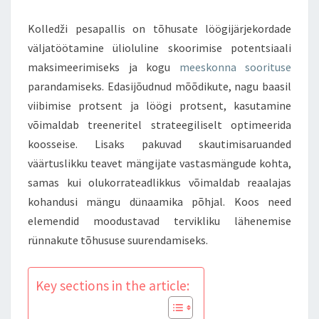
Kolledži pesapallis on tõhusate löögijärjekordade
väljatöötamine ülioluline skoorimise potentsiaali
maksimeerimiseks ja kogu
meeskonna soorituse
parandamiseks. Edasijõudnud mõõdikute, nagu baasil
viibimise protsent ja löögi protsent, kasutamine
võimaldab treeneritel strateegiliselt optimeerida
koosseise. Lisaks pakuvad skautimisaruanded
väärtuslikku teavet mängijate vastasmängude kohta,
samas kui olukorrateadlikkus võimaldab reaalajas
kohandusi mängu dünaamika põhjal. Koos need
elemendid moodustavad tervikliku lähenemise
rünnakute tõhususe suurendamiseks.
Key sections in the article: