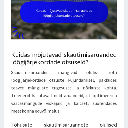
Kuidas mõjutavad skautimisaruanded
löögijärjekordade otsuseid?
Skautimisaruanded mängivad olulist rolli
löögijärjekordade otsuste kujundamisel, pakkudes
teavet mängijate tugevuste ja nõrkuste kohta.
Treenerid kasutavad neid aruandeid, et optimeerida
vastasmängude viskajaid ja kaitset, suurendades
meeskonna eduvõimalusi.
Tõhusate skautimisaruannete olulised