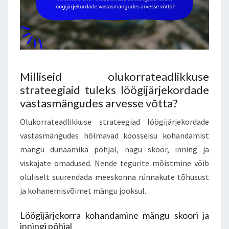
Milliseid olukorrateadlikkuse
strateegiaid tuleks löögijärjekordade
vastasmängudes arvesse võtta?
Olukorrateadlikkuse strateegiad löögijärjekordade
vastasmängudes hõlmavad koosseisu kohandamist
mängu dünaamika põhjal, nagu skoor, inning ja
viskajate omadused. Nende tegurite mõistmine võib
oluliselt suurendada meeskonna rünnakute tõhusust
ja kohanemisvõimet mängu jooksul.
Löögijärjekorra kohandamine mängu skoori ja
inningi põhjal