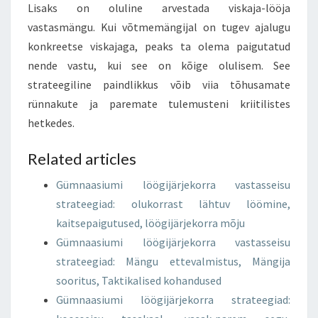
Lisaks on oluline arvestada viskaja-lööja
vastasmängu. Kui võtmemängijal on tugev ajalugu
konkreetse viskajaga, peaks ta olema paigutatud
nende vastu, kui see on kõige olulisem. See
strateegiline paindlikkus võib viia tõhusamate
rünnakute ja paremate tulemusteni kriitilistes
hetkedes.
Related articles
Gümnaasiumi löögijärjekorra vastasseisu
strateegiad: olukorrast lähtuv löömine,
kaitsepaigutused, löögijärjekorra mõju
Gümnaasiumi löögijärjekorra vastasseisu
strateegiad: Mängu ettevalmistus, Mängija
sooritus, Taktikalised kohandused
Gümnaasiumi löögijärjekorra strateegiad: