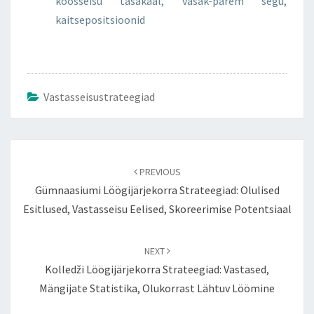
koosseisu tasakaal, vasak-parem segu,
kaitsepositsioonid
Vastasseisustrateegiad
Post
navigation
PREVIOUS
Gümnaasiumi Löögijärjekorra Strateegiad: Olulised
Esitlused, Vastasseisu Eelised, Skoreerimise Potentsiaal
NEXT
Kolledži Löögijärjekorra Strateegiad: Vastased,
Mängijate Statistika, Olukorrast Lähtuv Löömine