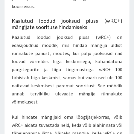
koosseisus.
Kaalutud loodud jooksud pluss (wRC+)
mängijate soorituse hindamiseks
Kaalutud loodud jooksud pluss (wRC+) on
edasijõudnud mõõdik, mis hindab mängija üldist
rünnakute panust, mõõtes, kui palju jooksusid nad
loovad võrreldes liiga keskmisega, kohandatuna
pargitegurite ja liiga tingimustega. wRC+ 100
tähistab liiga keskmist, samas kui väärtused üle 100
näitavad keskmisest paremat sooritust. See mõõdik
annab tervikliku ülevaate mängija rünnakute
võimekusest.
Kui hindate mängijaid oma löögijärjekorras, võib
wRC+ aidata tuvastada neid, keda võib alahinnata või
tähelepanuta jätta. Näiteks mängija, kelle wRC+ on