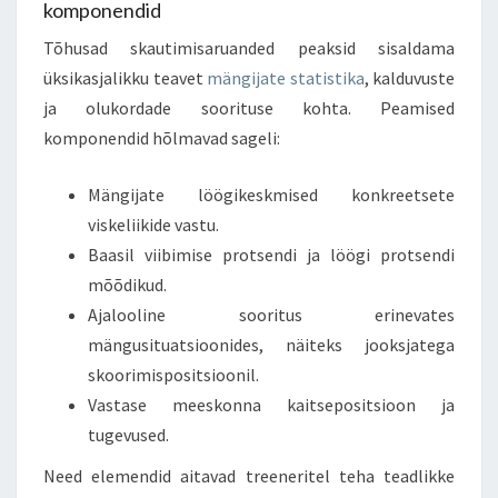
komponendid
Tõhusad skautimisaruanded peaksid sisaldama
üksikasjalikku teavet
mängijate statistika
, kalduvuste
ja olukordade soorituse kohta. Peamised
komponendid hõlmavad sageli:
Mängijate löögikeskmised konkreetsete
viskeliikide vastu.
Baasil viibimise protsendi ja löögi protsendi
mõõdikud.
Ajalooline sooritus erinevates
mängusituatsioonides, näiteks jooksjatega
skoorimispositsioonil.
Vastase meeskonna kaitsepositsioon ja
tugevused.
Need elemendid aitavad treeneritel teha teadlikke