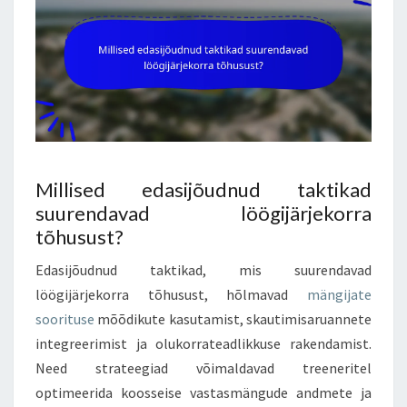
Millised edasijõudnud taktikad
suurendavad löögijärjekorra
tõhusust?
Edasijõudnud taktikad, mis suurendavad
löögijärjekorra tõhusust, hõlmavad
mängijate
soorituse
mõõdikute kasutamist, skautimisaruannete
integreerimist ja olukorrateadlikkuse rakendamist.
Need strateegiad võimaldavad treeneritel
optimeerida koosseise vastasmängude andmete ja