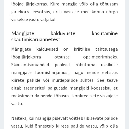
lööjad järjekorras. Kiire mängija võib olla tõhusam
järjekorra eesotsas, eriti vastase meeskonna nõrga
viskekäe vastu väljakul.
Mängijate kalduvuste kasutamine
skautimisaruannetest
Mängijate kalduvused on kriitilise tähtsusega
löögijärjekorra otsuste optimeerimiseks.
Skautimisaruanded peaksid rõhutama üksikute
mängijate löömisharjumusi, nagu nende eelistus
kiirete pallide või murdepallide suhtes. See teave
aitab treeneritel paigutada mängijaid koosseisu, et
maksimeerida nende tõhusust konkreetsete viskajate
vastu.
Näiteks, kui mängija pidevalt võitleb libisevate pallide
vastu, kuid õnnestub kiirete pallide vastu, võib olla