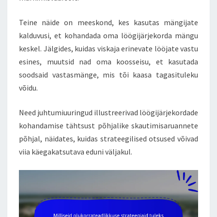
Teine näide on meeskond, kes kasutas mängijate
kalduvusi, et kohandada oma löögijärjekorda mängu
keskel. Jälgides, kuidas viskaja erinevate lööjate vastu
esines, muutsid nad oma koosseisu, et kasutada
soodsaid vastasmänge, mis tõi kaasa tagasituleku
võidu.
Need juhtumiuuringud illustreerivad löögijärjekordade
kohandamise tähtsust põhjalike skautimisaruannete
põhjal, näidates, kuidas strateegilised otsused võivad
viia käegakatsutava eduni väljakul.