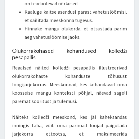
on teadaolevad nõrkused.
Kaaluge kaitse asendusi pärast vahetuslöömisi,
et säilitada meeskonna tugevus.
Hinnake mängu olukorda, et otsustada parim
aeg vahetuslöömise jaoks.
Olukorrakohased kohandused kolledži
pesapallis
Reaalsed näited kolledži pesapallis illustreerivad
olukorrakohaste kohanduste tõhusust
löögijärjekorras. Meeskonnad, kes kohandavad oma
koosseise mängu konteksti põhjal, näevad sageli
paremat sooritust ja tulemusi.
Näiteks kolledži meeskond, kes jäi kaheksandas
inningis taha, võib oma parimad lööjad paigutada
järjekorra etteotsa, et maksimeerida