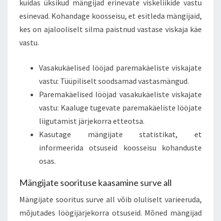
kuidas üksikud mängijad erinevate viskeliikide vastu
esinevad. Kohandage koosseisu, et esitleda mängijaid,
kes on ajalooliselt silma paistnud vastase viskaja käe
vastu.
Vasakukäelised lööjad paremakäeliste viskajate
vastu: Tüüpiliselt soodsamad vastasmängud.
Paremakäelised lööjad vasakukäeliste viskajate
vastu: Kaaluge tugevate paremakäeliste lööjate
liigutamist järjekorra etteotsa.
Kasutage mängijate statistikat, et
informeerida otsuseid koosseisu kohanduste
osas.
Mängijate soorituse kaasamine surve all
Mängijate sooritus surve all võib oluliselt varieeruda,
mõjutades löögijärjekorra otsuseid. Mõned mängijad