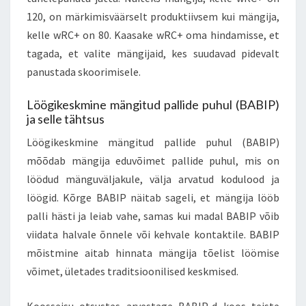
120, on märkimisväärselt produktiivsem kui mängija,
kelle wRC+ on 80. Kaasake wRC+ oma hindamisse, et
tagada, et valite mängijaid, kes suudavad pidevalt
panustada skoorimisele.
Löögikeskmine mängitud pallide puhul (BABIP)
ja selle tähtsus
Löögikeskmine mängitud pallide puhul (BABIP)
mõõdab mängija eduvõimet pallide puhul, mis on
löödud mänguväljakule, välja arvatud kodulood ja
löögid. Kõrge BABIP näitab sageli, et mängija lööb
palli hästi ja leiab vahe, samas kui madal BABIP võib
viidata halvale õnnele või kehvale kontaktile. BABIP
mõistmine aitab hinnata mängija tõelist löömise
võimet, ületades traditsioonilised keskmised.
Koosseisu otsustes arvestage BABIP-d koos teiste