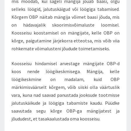
mis mõõdab, kui sageli mängija jõuab baasi, olgu
selleks löögid, jalutuskäigud või löögiga tabamised.
Kõrgem OBP näitab mängija võimet baasi jõuda, mis
on hädavajalik skoorimisvõimaluste loomisel.
Koosseisu koostamisel on mängijate, kelle OBP on
kõrge, paigutamine järjekorra etteotsa, mis võib viia
rohkemate võimalusteni jõudude toimetamiseks.
Koosseisu hindamisel arvestage mängijate OBP-d
koos nende löögikeskmisega. Mängija, kelle
löögikeskmine on madalam, kuid OBP
märkimisväärselt kõrgem, võib siiski olla väärtuslik
vara, kuna nad saavad panustada jooksude tootmisse
jalutuskäikude ja löögiga tabamiste kaudu. Püüdke
saavutada segu kõrge OBP-ga mängijatest ja
jõududest, et tasakaalustada oma koosseisu.