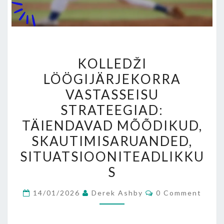
KOLLEDŽI
KOLLEDŽI
LÖÖGIJÄRJEKORRA
LÖÖGIJÄRJEKORRA
VASTASSEISU
VASTASSEISU
STRATEEGIAD:
TÄIENDAVAD
STRATEEGIAD:
MÕÕDIKUD,
TÄIENDAVAD MÕÕDIKUD,
SKAUTIMISARUANDED,
SKAUTIMISARUANDED,
SITUATSIOONITEADLIKKU
SITUATSIOONITEADLIKKU
S
Comments
14/01/2026
Derek Ashby
0 Comment