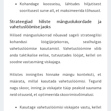
Kohandage koosseisu, lähtudes hiljutisest
sooritusest surve all, et maksimeerida tõhusust.
Strateegiad hiliste mänguolukordade ja
vahetuslöömise jaoks
Hilised mänguolukorrad nõuavad sageli strateegilisi
kohandusi löögijärjekorras, sealhulgas
vahetuslöömise kasutamist. Vahetuslöömine võib
anda taktikalise eelise, tutvustades lööjat, kellel on
soodne vastasmäng viskajaga.
Hilistes inningites hinnake mängu konteksti, et
määrata, millal kasutada vahetuslöömisi. Tegurid
nagu skoor, inning ja viskajate tüüp peaksid suunama
neid otsuseid, et optimeerida skoorimisvõimalusi.
Kasutage vahetuslöömisi viskajate vastu, kellel