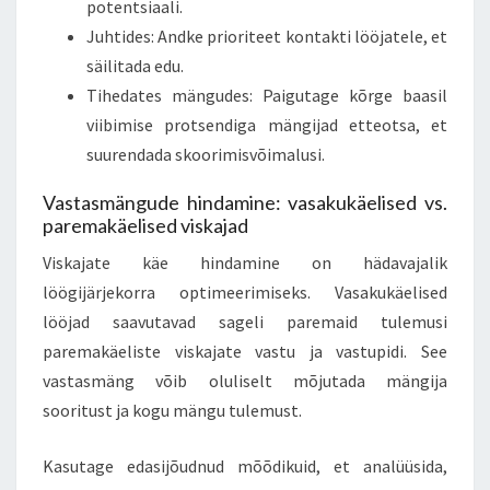
potentsiaali.
Juhtides: Andke prioriteet kontakti lööjatele, et
säilitada edu.
Tihedates mängudes: Paigutage kõrge baasil
viibimise protsendiga mängijad etteotsa, et
suurendada skoorimisvõimalusi.
Vastasmängude hindamine: vasakukäelised vs.
paremakäelised viskajad
Viskajate käe hindamine on hädavajalik
löögijärjekorra optimeerimiseks. Vasakukäelised
lööjad saavutavad sageli paremaid tulemusi
paremakäeliste viskajate vastu ja vastupidi. See
vastasmäng võib oluliselt mõjutada mängija
sooritust ja kogu mängu tulemust.
Kasutage edasijõudnud mõõdikuid, et analüüsida,