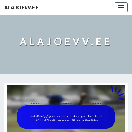
ALAJOEVV.EE
Togg
navig
ALAJOEVV.EE