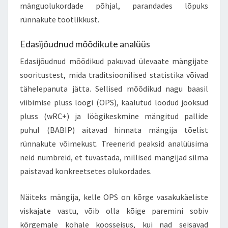
mänguolukordade põhjal, parandades lõpuks
rünnakute tootlikkust.
Edasijõudnud mõõdikute analüüs
Edasijõudnud mõõdikud pakuvad ülevaate mängijate
sooritustest, mida traditsioonilised statistika võivad
tähelepanuta jätta. Sellised mõõdikud nagu baasil
viibimise pluss löögi (OPS), kaalutud loodud jooksud
pluss (wRC+) ja löögikeskmine mängitud pallide
puhul (BABIP) aitavad hinnata mängija tõelist
rünnakute võimekust. Treenerid peaksid analüüsima
neid numbreid, et tuvastada, millised mängijad silma
paistavad konkreetsetes olukordades.
Näiteks mängija, kelle OPS on kõrge vasakukäeliste
viskajate vastu, võib olla kõige paremini sobiv
kõrgemale kohale koosseisus, kui nad seisavad