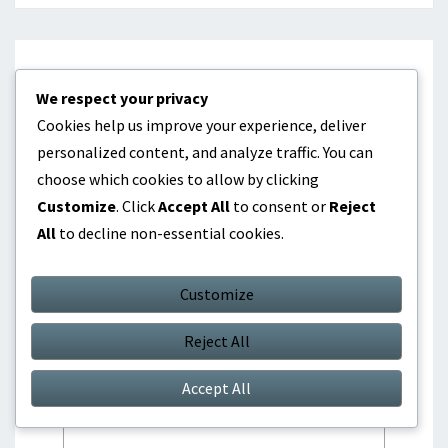
We respect your privacy
Leave a Reply
Cookies help us improve your experience, deliver
Your email address will not be published.
personalized content, and analyze traffic. You can
Required fields are marked
*
choose which cookies to allow by clicking
Customize
. Click
Accept All
to consent or
Reject
Comment
*
All
to decline non-essential cookies.
Customize
Reject All
Accept All