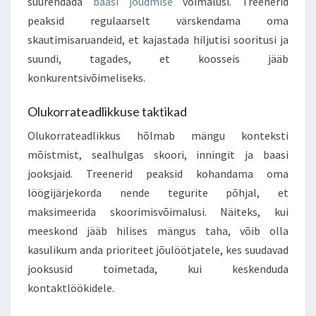
suurendada
baasi jõudmise
võimalusi. Treenerid
peaksid regulaarselt värskendama oma
skautimisaruandeid, et kajastada hiljutisi sooritusi ja
suundi, tagades, et koosseis jääb
konkurentsivõimeliseks.
Olukorrateadlikkuse taktikad
Olukorrateadlikkus hõlmab mängu konteksti
mõistmist, sealhulgas skoori, inningit ja baasi
jooksjaid. Treenerid peaksid kohandama oma
löögijärjekorda nende tegurite põhjal, et
maksimeerida skoorimisvõimalusi. Näiteks, kui
meeskond jääb hilises mängus taha, võib olla
kasulikum anda prioriteet jõulöötjatele, kes suudavad
jooksusid toimetada, kui keskenduda
kontaktlöökidele.